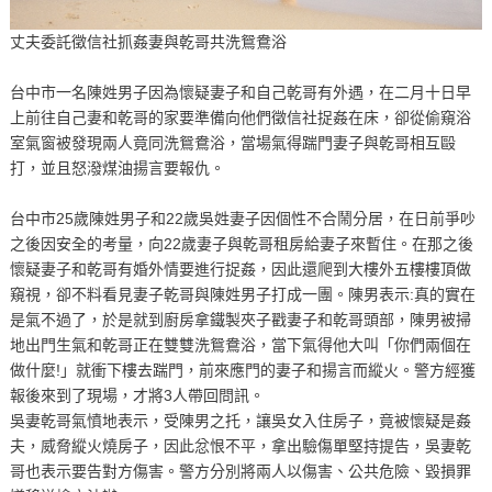
丈夫委託徵信社抓姦妻與乾哥共洗鴛鴦浴
台中市一名陳姓男子因為懷疑妻子和自己乾哥有外遇，在二月十日早
上前往自己妻和乾哥的家要準備向他們徵信社捉姦在床，卻從偷窺浴
室氣窗被發現兩人竟同洗鴛鴦浴，當場氣得踹門妻子與乾哥相互毆
打，並且怒潑煤油揚言要報仇。
台中市25歲陳姓男子和22歲吳姓妻子因個性不合鬧分居，在日前爭吵
之後因安全的考量，向22歲妻子與乾哥租房給妻子來暫住。在那之後
懷疑妻子和乾哥有婚外情要進行捉姦，因此還爬到大樓外五樓樓頂做
窺視，卻不料看見妻子乾哥與陳姓男子打成一團。陳男表示:真的實在
是氣不過了，於是就到廚房拿鐵製夾子戳妻子和乾哥頭部，陳男被掃
地出門生氣和乾哥正在雙雙洗鴛鴦浴，當下氣得他大叫「你們兩個在
做什麼!」就衝下樓去踹門，前來應門的妻子和揚言而縱火。警方經獲
報後來到了現場，才將3人帶回問訊。
吳妻乾哥氣憤地表示，受陳男之托，讓吳女入住房子，竟被懷疑是姦
夫，威脅縱火燒房子，因此忿恨不平，拿出驗傷單堅持提告，吳妻乾
哥也表示要告對方傷害。警方分別將兩人以傷害、公共危險、毀損罪