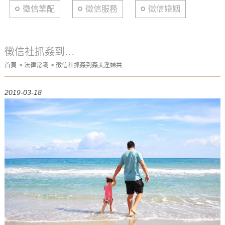
徵信業配
徵信服務
徵信婚姻
徵信社抓姦到姦
首頁
法律常識
徵信社抓姦到姦夫淫婦共洗
夫淫婦共洗鴛鴦
鴛鴦浴
浴
2019-03-18