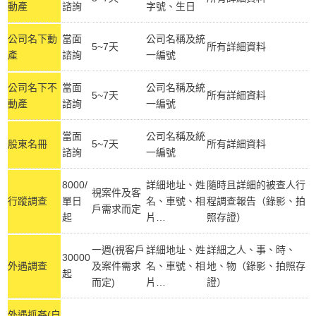
動產
諮詢
字號、生日
公司名下動
當面
公司名稱及統
5~7天
所有詳細資料
產
諮詢
一編號
公司名下不
當面
公司名稱及統
5~7天
所有詳細資料
動產
諮詢
一編號
當面
公司名稱及統
股東名冊
5~7天
所有詳細資料
諮詢
一編號
8000/
詳細地址、姓
隨時且詳細的被查人行
視案件及客
行蹤調查
單日
名、車號、相
程調查報告（錄影、拍
戶需求而定
起
片…
照存證）
一週(視客戶
詳細地址、姓
詳細之人、事、時、
30000
外遇調查
及案件需求
名、車號、相
地、物（錄影、拍照存
起
而定)
片…
證）
外遇抓姦(自