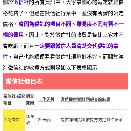
徵信社
關於
的所有資訊中，大家最關心的肯定就是價
格花費了。但是在徵信社行業中，並沒有所謂的公定
價格，
會因為委託的項目不同、難易度不同有著不一
樣的費用
，因此，對於徵信社的收費是貨比三家才不
會吃虧，而且
一定要跟徵信人員清楚交代委託的事
件
，自己也能順便看看徵信社環境好不好。而關於鴻
海徵信社的收費方式則是如以下表格顯示：
徵信社價目表
徵信社-調查
調查
工作天數
客戶提供資料
回報查詢結果
項目
費用
10萬
工商徵信
20天內
提供詳細資料
依雙方約定條件結案
起