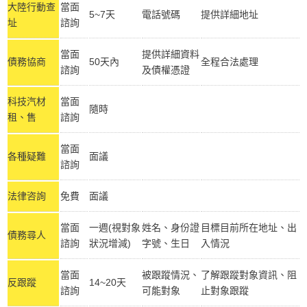
大陸行動查
當面
5~7天
電話號碼
提供詳細地址
址
諮詢
當面
提供詳細資料
債務協商
50天內
全程合法處理
諮詢
及債權憑證
科技汽材
當面
隨時
租、售
諮詢
當面
各種疑難
面議
諮詢
法律咨詢
免費
面議
當面
一週(視對象
姓名、身份證
目標目前所在地址、出
債務尋人
諮詢
狀況增減)
字號、生日
入情況
當面
被跟蹤情況、
了解跟蹤對象資訊、阻
反跟蹤
14~20天
諮詢
可能對象
止對象跟蹤