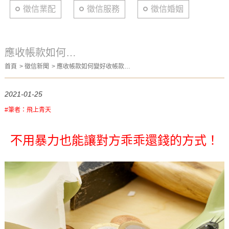
徵信業配
徵信服務
徵信婚姻
應收帳款如何變
首頁
徵信新聞
應收帳款如何變好收帳款，
好收帳款，讓我
讓我們來教你！
們來教你！
2021-01-25
#筆者：飛上青天
不用暴力也能讓對方乖乖還錢的方式！