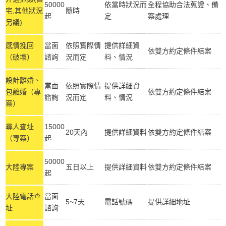
50000
依當時狀況而
全程協助合法蒐證、備
宅,其他狀況
隨時
起
定
案處理
另議)
感情挽回
當面
依照實際情
提供詳細資
依雙方約定條件結案
（破壞）
諮詢
況而定
料、情況
設計離婚、
當面
依照實際情
提供詳細資
包離婚（專
依雙方約定條件結案
諮詢
況而定
料、情況
案）
尋人查址
15000
20天內
提供詳細資料
依雙方約定條件結案
（專案）
起
50000
大陸專案
五日以上
提供詳細資料
依雙方約定條件結案
起
大陸電話查
當面
5~7天
電話號碼
提供詳細地址
址
諮詢