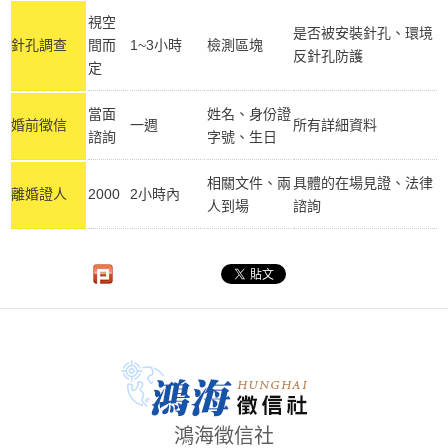
視空
是否被安裝針孔、環境
針孔調查
間而
1~3小時
檢測區塊
反針孔防護
定
當面
姓名、身份證
婚前徵信
一週
所有詳細資料
諮詢
字號、生日
相關文件、兩
具體的在場見證、法律
離婚證人
2000
2小時內
人到場
諮詢
鴻海徵信社