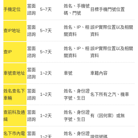
當面
姓名、手機號
手機定位
5~7天
目標手機門號位置
諮詢
碼、門號
當面
姓名、IP、相
該IP實際位置以及相關
查IP地址
5~7天
諮詢
關資料
資料
當面
姓名、IP、相
該IP實際位置以及相關
查IP
5~7天
諮詢
關資料
資料
當面
車號查地址
1~2天
車號
車籍內容
諮詢
姓名查名下
當面
姓名、身份證
1~2天
名下所有之汽、機車
車輛
諮詢
字號、生日
查前科及通
當面
姓名、身份證
1~2天
有（因何案）或無
緝
諮詢
字號、生日
名下市內電
當面
姓名、身份證
1~2天
提供號碼