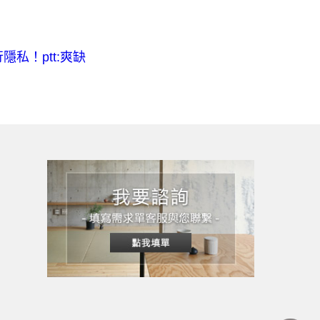
私！ptt:爽缺