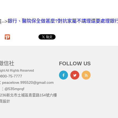
銀行、醫院保全做甚麼?對抗家屬不講理還要處理銀行隱
-->
徵信社
FOLLOW US
ght All Rights Reserved
0800-75-7777
peacelove.995520@gmail.com
l：
@535mprqf
D ：
236新北市土城區青雲路154號六樓
頁設計