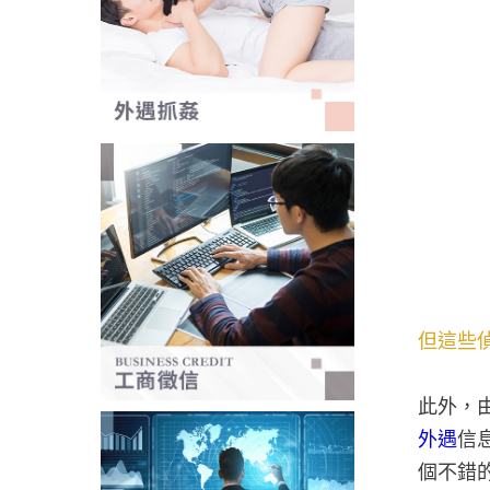
但這些
此外，
外遇
信
個不錯