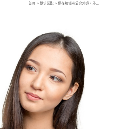
首頁
徵信業配
還在煩惱老公會外遇，外遇
專家教你這５招快速檢測老
公是否外遇