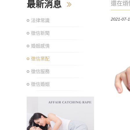
最新消息
還在煩
外遇，
2021-07-
法律常識
教你這
檢測老
徵信新聞
遇
婚姻感情
徵信業配
徵信服務
徵信婚姻