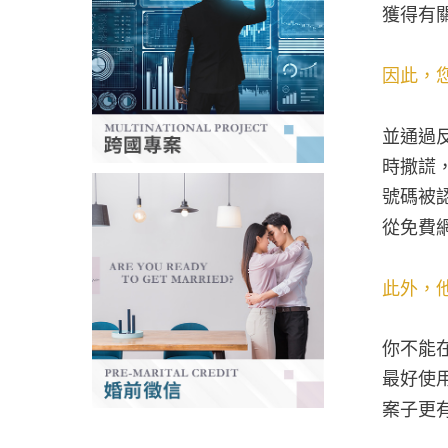
獲得有
因此，
並通過
時撒謊
號碼被
從免費
此外，
你不能
最好使
案子更