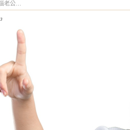
惱老公會
外遇專家
13
５招快速
公是否外