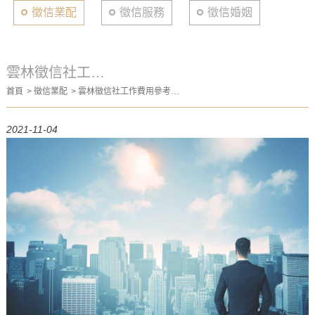
徵信業配
徵信服務
徵信婚姻
雲林徵信社工作
首頁
徵信業配
雲林徵信社工作費用參考表,
費用參考表,不要
不要再當冤大頭喔!!
再當冤大頭喔!!
2021-11-04