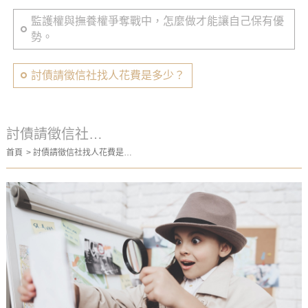
監護權與撫養權爭奪戰中，怎麼做才能讓自己保有優
勢。
討債請徵信社找人花費是多少？
討債請徵信社找
首頁
討債請徵信社找人花費是多
人花費是多少？
少？